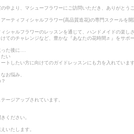
室の中より、マシューフラワーにご訪問いただき、ありがとう
アーティフィシャルフラワー(高品質造花)の専門スクールを
フィシャルフラワーのレッスンを通じて、ハンドメイドの楽し
向けてのチャレンジなど、豊かな『あなたの花時間♬』をサポ
った後に……
したい
タートしたい方に向けてのガイドレッスンにも力を入れていま
々なお悩み、
の？
、
ステージアップされています。
聞きください。
伝えいたします。