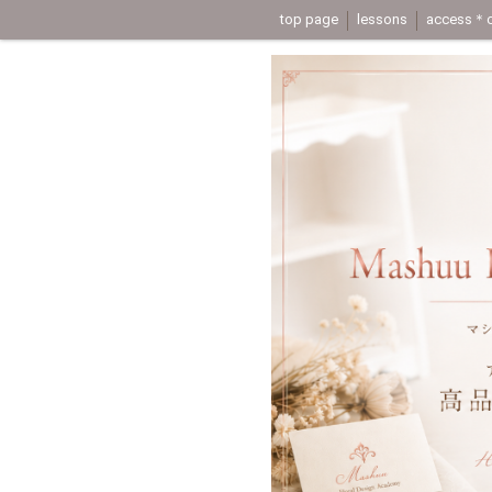
top page
lessons
access＊c
application
動画レッスン