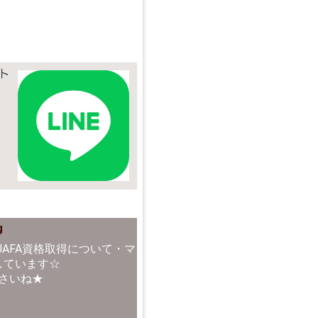
ト
g
AFA資格取得について・マ
しています☆
さいね★