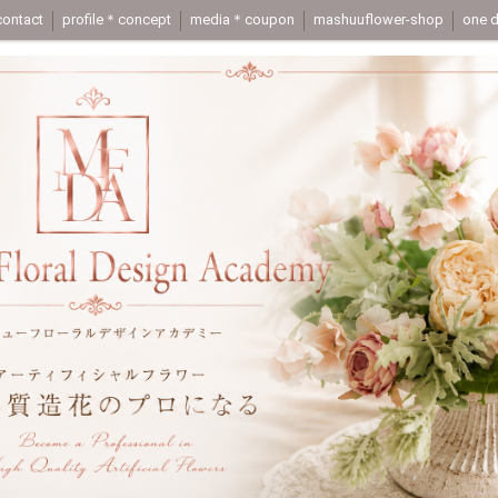
ontact
profile＊concept
media＊coupon
mashuuflower-shop