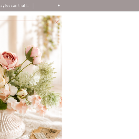
»
one day lesson trial lesson page