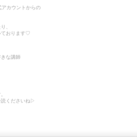
公式アカウントからの
、
たり、
いております♡
好きな講師
す。
一読くださいね▷